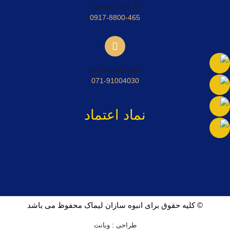
دپارتمان فروش ۲
0917-8800-465
تلفن دفتر مرکزی
071-91004030
نماد اعتماد
© کلیه حقوق برای انبوه سازان لیماک محفوظ می باشد
طراحی : وبانت